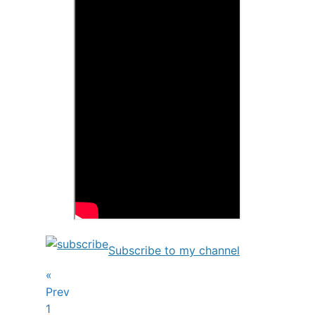
Subscribe to my channel
«
Prev
1