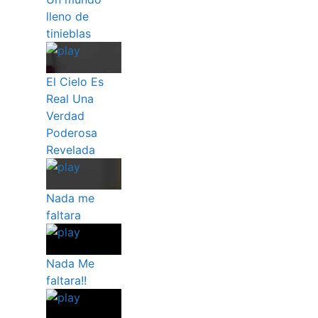
lleno de
tinieblas
El Cielo Es
Real Una
Verdad
Poderosa
Revelada
Nada me
faltara
Nada Me
faltara!!